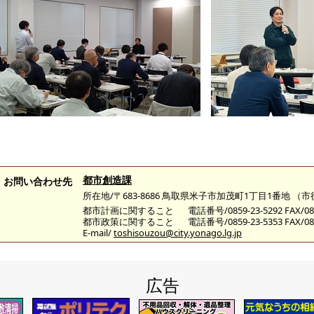
都市創造課
お問い合わせ先
所在地/〒683-8686 鳥取県米子市加茂町1丁目1番地 （
都市計画に関すること
電話番号/0859-23-5292 FAX/085
都市政策に関すること
電話番号/0859-23-5353 FAX/085
E-mail/
toshisouzou@city.yonago.lg.jp
広告