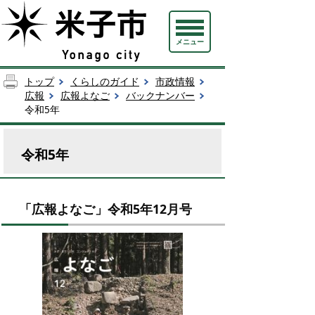
メニュー
トップ
くらしのガイド
市政情報
広報
広報よなご
バックナンバー
令和5年
令和5年
「広報よなご」令和5年12月号