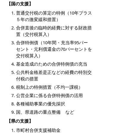
【国の支援】
普通交付税の算定の特例（10年プラス
５年の激変緩和措置）
合併直後の臨時的経費に対する財政措
置（交付税算入）
合併特例債（10年間・充当率95パー
セント・元利償還金の70パーセントを
交付税算入）
基金造成のための合併特例債の充当
公共料金格差是正などの経費の特別交
付税の措置
税制上の特例措置（不均一課税）
公営企業に係る合併特例債の活用
各種補助事業の優先採択
国、県道路の重点整備 など
【県の支援】
市町村合併支援補助金