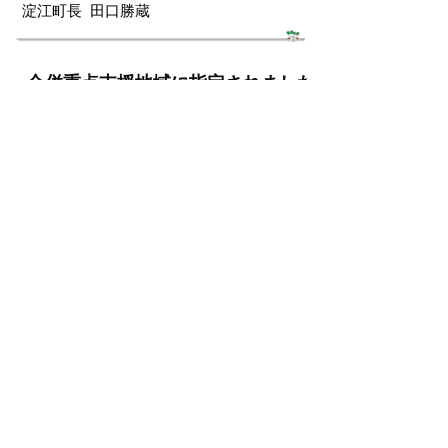
淀江町長 田口勝蔵
合併重点支援地域に指定されました
この要望書を受けて、平成15年4月1日、米
子市と淀江町は合併重点支援地域に指定さ
れました。
【通知書】
（新しいウィンドウで
開きます）
合併重点支援地域指定通知書
（
287キロバイト）
掲載日：2011年2月25日
お問い合わせ先
総合政策課
所在地/〒683-8686 鳥取県米子市加茂町1丁目1番地