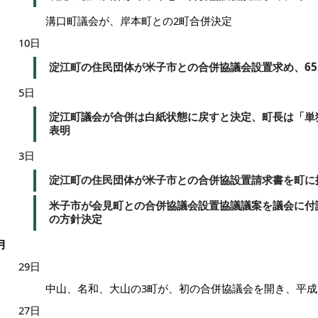
溝口町議会が、岸本町との2町合併決定
10日
淀江町の住民団体が米子市との合併協議会設置求め、65
5日
淀江町議会が合併は白紙状態に戻すと決定、町長は「単
表明
3日
淀江町の住民団体が米子市との合併協設置請求書を町に
米子市が会見町との合併協議会設置協議議案を議会に付
の方針決定
月
29日
中山、名和、大山の3町が、初の合併協議会を開き、平成1
27日