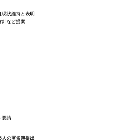
は現状維持と表明
方針など提案
を要請
5人の署名簿提出