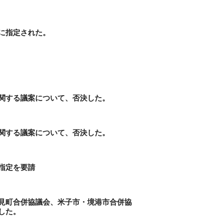
に指定された。
関する議案について、否決した。
関する議案について、否決した。
指定を要請
見町合併協議会、米子市・境港市合併協
した。