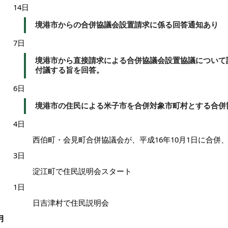
14日
境港市からの合併協議会設置請求に係る回答通知あり
7日
境港市から直接請求による合併協議会設置協議について
付議する旨を回答。
6日
境港市の住民による米子市を合併対象市町村とする合併
4日
西伯町・会見町合併協議会が、平成16年10月1日に合併
3日
淀江町で住民説明会スタート
1日
日吉津村で住民説明会
月