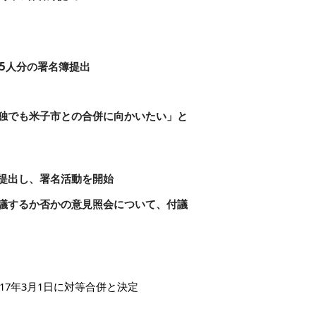
5人分の署名簿提出
独でも米子市との合併に向かいたい」と
提出し、署名活動を開始
議するか否かの意見照会について、付議
7年3月1日に対等合併と決定