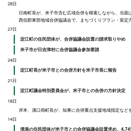
28日
日南町長が、米子市含む広域合併を模索しながら、当面
西伯郡東部地域合併協議会で、まちづくりプラン・策定
27日
淀江町の住民団体が、合併協議会設置の請求取りやめ
米子市が日吉津村に合併協議会参加要請
24日
淀江町長が米子市との合併方針を米子市長に報告
21日
淀江町議会特別委員会が、米子市との合併の方針決定
18日
岸本、溝口両町長が、知事に合併重点支援地域指定など
14日
境港の住民団体が米子市との合併協議会設置求め、4,74