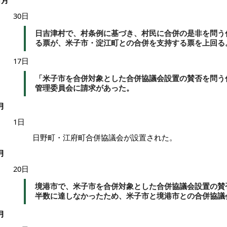
1月
30日
日吉津村で、村条例に基づき、村民に合併の是非を問う
る票が、米子市・淀江町との合併を支持する票を上回る
17日
「米子市を合併対象とした合併協議会設置の賛否を問う
管理委員会に請求があった。
月
1日
日野町・江府町合併協議会が設置された。
月
20日
境港市で、米子市を合併対象とした合併協議会設置の賛
半数に達しなかったため、米子市と境港市との合併協議
月