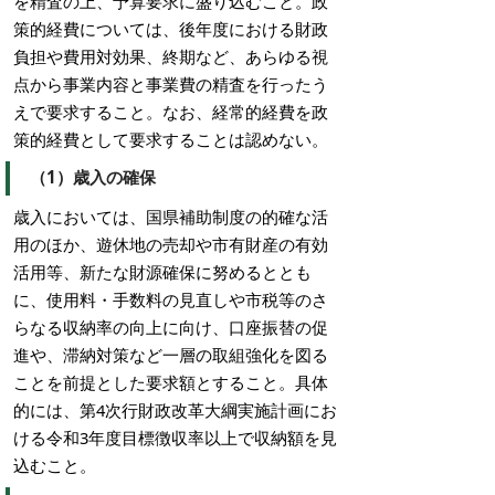
を精査の上、予算要求に盛り込むこと。政
策的経費については、後年度における財政
負担や費用対効果、終期など、あらゆる視
点から事業内容と事業費の精査を行ったう
えで要求すること。なお、経常的経費を政
策的経費として要求することは認めない。
（1）歳入の確保
歳入においては、国県補助制度の的確な活
用のほか、遊休地の売却や市有財産の有効
活用等、新たな財源確保に努めるととも
に、使用料・手数料の見直しや市税等のさ
らなる収納率の向上に向け、口座振替の促
進や、滞納対策など一層の取組強化を図る
ことを前提とした要求額とすること。具体
的には、第4次行財政改革大綱実施計画にお
ける令和3年度目標徴収率以上で収納額を見
込むこと。