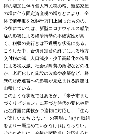
得の増加に伴う個人市民税の増、新築家屋
の増に伴う固定資産税の増などにより、全
体で前年度を2億4千万円上回ったものの、
今後については、新型コロナウイルス感染
症の影響による経済情勢の不確実性が高
く、税収の先行きは不透明な状況にある。
こうした中、合併算定替の終了による地方
交付税の減、人口減少・少子高齢化の進展
による税収減、社会保障費の漸増などのほ
か、老朽化した施設の改修や改築など、将
来の財政運営への影響が見込まれる課題は
山積している。
このような状況ではあるが、「米子市まち
づくりビジョン」に基づき時代の変化や新
たな課題に柔軟かつ適切に対応し、「住ん
で楽しいまち よなご」の実現に向けた取組
をより一層進めていかなければならない。
そのためには、今後の諸問題に対応するた