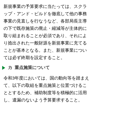
新規事業の予算要求に当たっては、スクラ
ップ・アンド・ビルドを徹底して他の事務
事業の見直しを行なうなど、各部局長主導
の下で既存施策の廃止・縮減等が主体的に
取り組まれることが必須であり、それによ
り捻出された一般財源を新規事業に充てる
ことが基本となる。また、新規事業につい
ては必ず終期を設定すること。
カ 重点施策について
令和3年度においては、国の動向等を踏まえ
て、以下の取組を重点施策と位置づけるこ
ととするため、補助制度等を積極的に活用
し、遺漏のないよう予算要求すること。
（ポストコロナ社会を見据えた「新しい日
常」に向けた取組）
感染拡大防止への対応及び地域経済の活性