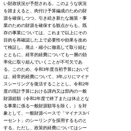
い財政状況が予想される。このような状況
を踏まえると、肉付け予算編成のための財
源を確保しつつ、引き続き新たな施策・事
業のための財源を確保する観点からも、既
存の事業については、これまで以上にその
目的を再確認した上で必要性や効果を改め
て検証し、廃止・縮小に徹底して取り組む
とともに、経常的経費についても一層の効
率化に取り組んでいくことが不可欠であ
る。このため、令和3年度当初予算において
は、経常的経費について、3年ぶりにマイナ
スシーリングを復活することとし、令和2年
度の現計予算における課内又は部内の一般
財源総額（令和2年度で終了または休止とな
る事業に係る一般財源額等を除く。）を対
象として、一般財源ベースで「マイナス3パ
ーセント」のシーリングを採用するものと
する。ただし、政策的経費についてはシー