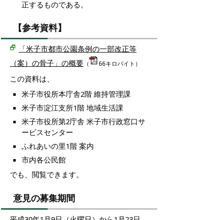
正するものである。
【参考資料】
「米子市都市公園条例の一部改正等
（案）の骨子」の概要
（
66キロバイト）
この資料は、
米子市役所本庁舎2階 維持管理課
米子市淀江支所1階 地域生活課
米子市役所第2庁舎 米子市行政窓口サ
ービスセンター
ふれあいの里1階 案内
市内各公民館
でも、閲覧できます。
意見の募集期間
平成30年1月9日（火曜日）から1月23日