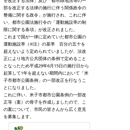
を改正する法律」及び「都市緑地法等の一
部を改正する法律の施行に伴う関係政令の
整備に関する政令」が施行され、これに伴
い、都市公園法施行令の「運動施設率の制
限に関する条項」が改正されました。
これまで国が一律に定めていた都市公園の
運動施設率（※注）の基準 百分の五十を
超えないよう定められていましたが、法改
正により地方公共団体の条例で定めること
となったため平成29年6月15日の施行日から
起算して1年を超えない期間内において「米
子市都市公園条例」の一部改正を行なうこ
とになりました。
これに伴い、米子市都市公園条例の一部改
正等（案）の骨子を作成しましたので、こ
の案について、市民の皆さんから広く意見
を募集します。