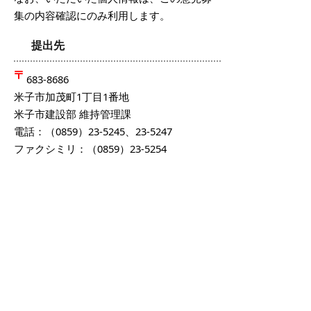
集の内容確認にのみ利用します。
提出先
683-8686
米子市加茂町1丁目1番地
米子市建設部 維持管理課
電話：（0859）23-5245、23-5247
ファクシミリ：（0859）23-5254
Eメール：
kanri@city.yonago.lg.jp
ご意見に対して個別には回答しませんが、
米子市の考え方とあわせて、後日公表しま
す。
掲載日：2018年1月5日
お問い合わせ先