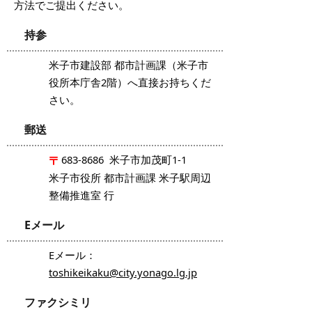
方法でご提出ください。
持参
米子市建設部 都市計画課（米子市
役所本庁舎2階）へ直接お持ちくだ
さい。
郵送
683-8686 米子市加茂町1-1
米子市役所 都市計画課 米子駅周辺
整備推進室 行
Eメール
Eメール：
toshikeikaku@city.yonago.lg.jp
ファクシミリ