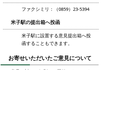
ファクシミリ：（0859）23-5394
米子駅の提出箱へ投函
米子駅に設置する意見提出箱へ投
函することもできます。
お寄せいただいたご意見について
ご意見に対して個別には回答しませんが、
内容ごとに整理して市の考え方を後日公表
します。
お問い合わせ先
米子市建設部 都市計画課 米子駅周辺整備
推進室
683-8686 米子市加茂町1-1