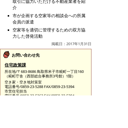
取引に協力いただける不動産業者を紹
介
市が企画する空家等の相談会への所属
会員の派遣
空家等を適切に管理するための双方協
力した啓発活動
掲載日：2017年1月31日
お問い合わせ先
住宅政策課
所在地/〒683-8686 鳥取県米子市糀町一丁目160
（糀町庁舎（西部総合事務所3号館）1階）
空き家・空き地対策室
電話番号/0859-23-5288 FAX/0859-23-5394
市営住宅担当
電話番号/0859-23-5263 FAX/0859-23-5394
E-mail/
jutakuseisaku@city.yonago.lg.jp
ページの先頭へ戻る
広告