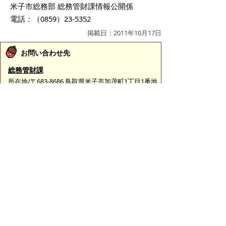
米子市総務部 総務管財課情報公開係
電話：（0859）23-5352
掲載日：2011年10月17日
お問い合わせ先
総務管財課
所在地/〒683-8686 鳥取県米子市加茂町1丁目1番地
（市役所本庁舎3階）
総務担当
電話番号/0859-23-5331
FAX/0859-23-5390
財産管理担当
電話番号/0859-23-5321
FAX/0859-23-5390
情報公開担当
電話番号/0859-23-5352
FAX/0859-23-5390
E-mail/
somu@city.yonago.lg.jp
ページの先頭へ戻る
広告