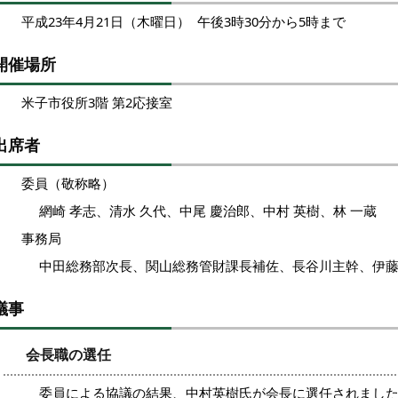
平成23年4月21日（木曜日） 午後3時30分から5時まで
開催場所
米子市役所3階 第2応接室
出席者
委員（敬称略）
網崎 孝志、清水 久代、中尾 慶治郎、中村 英樹、林 一蔵
事務局
中田総務部次長、関山総務管財課長補佐、長谷川主幹、伊
議事
会長職の選任
委員による協議の結果、中村英樹氏が会長に選任されまし