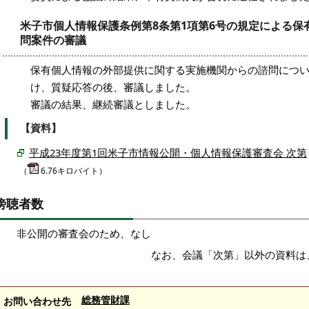
米子市個人情報保護条例第8条第1項第6号の規定による
問案件の審議
保有個人情報の外部提供に関する実施機関からの諮問につ
け、質疑応答の後、審議しました。
審議の結果、継続審議としました。
【資料】
平成23年度第1回米子市情報公開・個人情報保護審査会 次第
（
6.76キロバイト）
傍聴者数
非公開の審査会のため、なし
なお、会議「次第」以外の資料は
総務管財課
お問い合わせ先