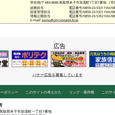
所在地/〒683-8686 鳥取県米子市加茂町1丁目1番地 （
総務担当
電話番号/0859-23-5331 FAX/085
財産管理担当
電話番号/0859-23-5321 FAX/085
情報公開担当
電話番号/0859-23-5352 FAX/085
E-mail/
somu@city.yonago.lg.jp
広告
バナー広告を募集しています
シーポリシー
このサイトの考えかた
リンク・著作権
このサ
所
86 鳥取県米子市加茂町一丁目1番地