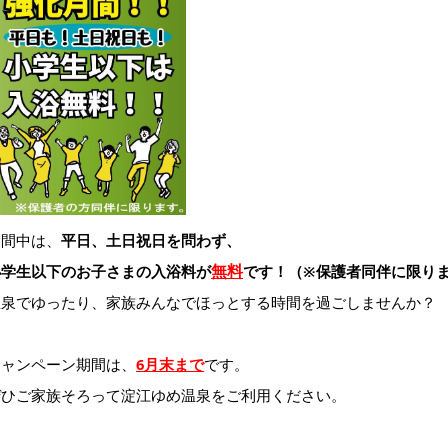
期間中は、
平日、土日祝日を問わず、
無料
小学生以下のお子さまの入浴料が
です！（※保護者同伴に限り
温泉でゆったり、家族みんなでほっとする時間を過ごしませんか？
キャンペーン期間は、
6月末まで
です。
ぜひご家族そろって淀江ゆめ温泉をご利用ください。