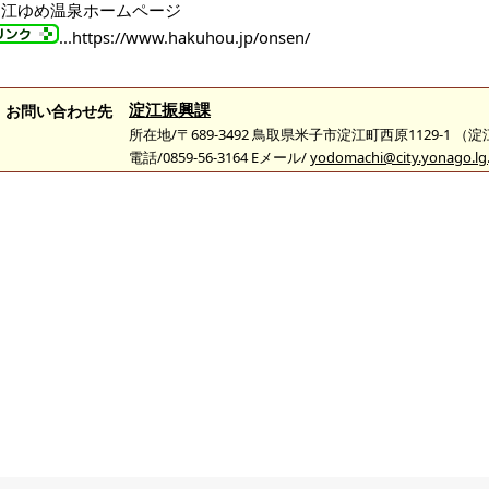
淀江ゆめ温泉ホームページ
...https://www.hakuhou.jp/onsen/
淀江振興課
お問い合わせ先
所在地/〒689-3492 鳥取県米子市淀江町西原1129-1 （
電話/0859-56-3164 Eメール/
yodomachi@city.yonago.lg.