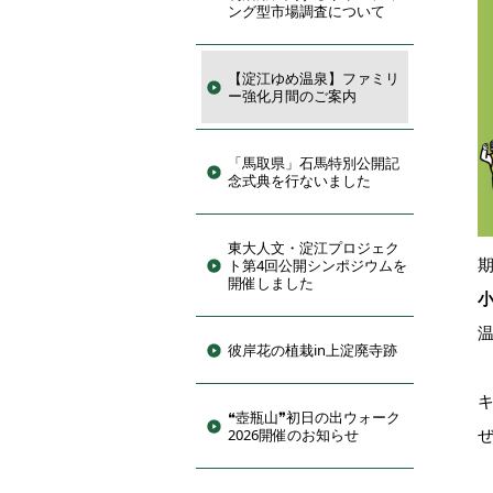
ング型市場調査について
【淀江ゆめ温泉】ファミリ
ー強化月間のご案内
「馬取県」石馬特別公開記
念式典を行ないました
東大人文・淀江プロジェク
ト第4回公開シンポジウムを
開催しました
彼岸花の植栽in上淀廃寺跡
❝壺瓶山❞初日の出ウォーク
2026開催のお知らせ