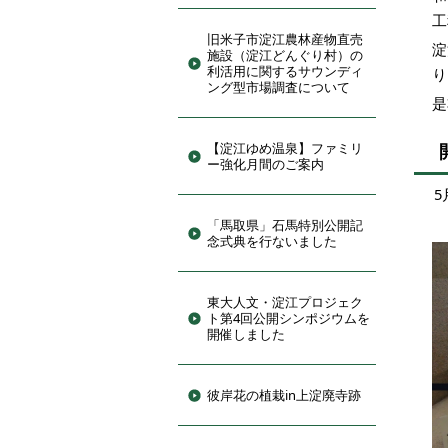
工
旧米子市淀江農林産物直売
淀
施設（淀江どんぐり村）の
利活用に関するサウンディ
り
ング型市場調査について
是
【淀江ゆめ温泉】ファミリ
ー強化月間のご案内
5
「馬取県」石馬特別公開記
念式典を行ないました
東大人文・淀江プロジェク
ト第4回公開シンポジウムを
開催しました
彼岸花の植栽in上淀廃寺跡