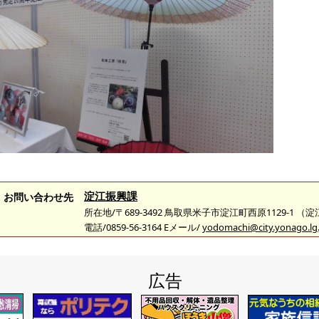
淀江振興課
お問い合わせ先
所在地/〒689-3492 鳥取県米子市淀江町西原1129-1 （
電話/0859-56-3164 Eメール/
yodomachi@city.yonago.lg.
広告