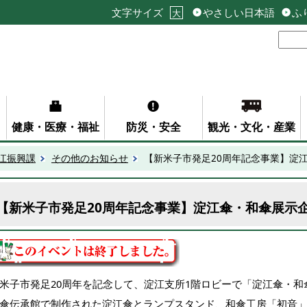
文字サイズ
やさしい日本語
ふ
大
健康・医療・福祉
防災・安全
観光・文化・産業
江振興課
その他のお知らせ
【新米子市発足20周年記念事業】淀
【新米子市発足20周年記念事業】淀江傘・和傘展示
米子市発足20周年を記念して、淀江支所1階ロビーで「淀江傘・
傘伝承館で制作された淀江傘とランプスタンド、和傘工房「初音