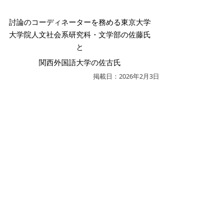
討論のコーディネーターを務める東京大学
大学院人文社会系研究科・文学部の佐藤氏
と
関西外国語大学の佐古氏
掲載日：2026年2月3日
お問い合わせ先
淀江振興課
所在地/〒689-3492 鳥取県米子市淀江町西原1129-1
（淀江支所1階）
電話/0859-56-3164 Eメール/
yodomachi@city.yonago.lg.jp
ページの先頭へ戻る
広告