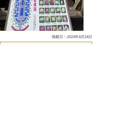
掲載日：2024年4月24日
お問い合わせ先
淀江振興課
所在地/〒689-3492 鳥取県米子市淀江町西原1129-1
（淀江支所1階）
電話/0859-56-3164 Eメール/
yodomachi@city.yonago.lg.jp
ページの先頭へ戻る
広告