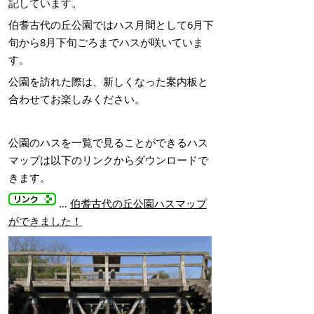
記しています。
伯耆古代の丘公園では
ハス月間として
6月下
旬から8月下旬ごろまでハスが咲いていま
す。
公園を訪れた際は、新しくなった案内板と
合わせてお楽しみください。
公園のハスを一覧で見ることができるハス
マップは以下のリンクからダウンロードで
きます。
…
伯耆古代の丘公園ハスマップ
ができました！