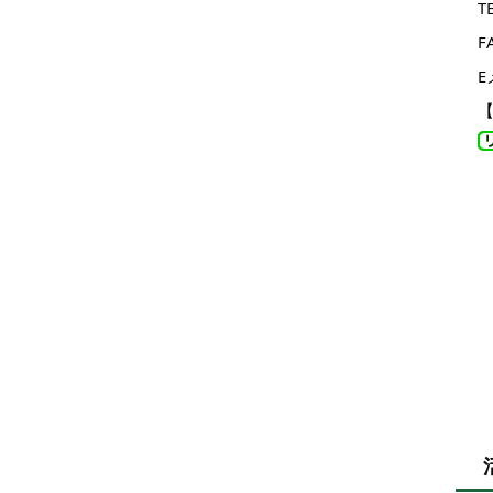
T
F
E