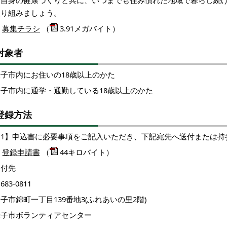
ご自身の健康づくりと共に、いつまでも住み慣れた地域で暮らし続
取り組みましょう。
募集チラシ
（
3.91メガバイト）
対象者
米子市内にお住いの18歳以上のかた
米子市内に通学・通勤している18歳以上のかた
登録方法
【1】申込書に必要事項をご記入いただき、下記宛先へ送付または持
登録申請書
（
44キロバイト）
送付先
683-0811
子市錦町一丁目139番地3(ふれあいの里2階)
米子市ボランティアセンター