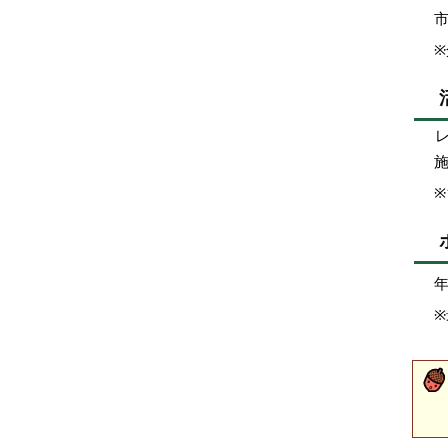
レク
※
年
※