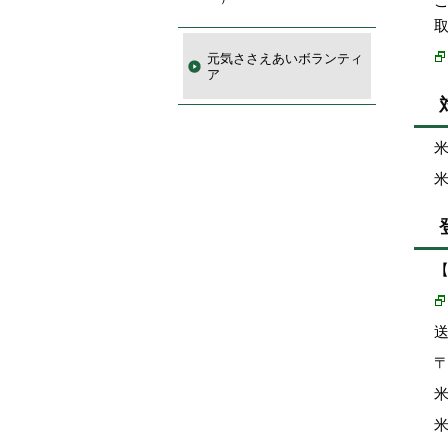
元気ささえあいボランティ
ア
〒
米