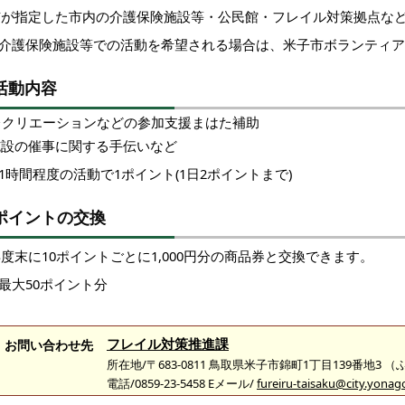
市が指定した市内の介護保険施設等・公民館・フレイル対策拠点な
※介護保険施設等での活動を希望される場合は、米子市ボランティ
活動内容
リエーションなどの参加支援まはた補助
施設の催事に関する手伝いなど
1時間程度の活動で1ポイント(1日2ポイントまで)
ポイントの交換
度末に10ポイントごとに1,000円分の商品券と交換できます。
最大50ポイント分
フレイル対策推進課
お問い合わせ先
所在地/〒683-0811 鳥取県米子市錦町1丁目139番地3 
電話/0859-23-5458 Eメール/
fureiru-taisaku@city.yonago