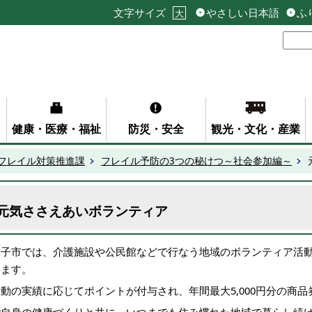
文字サイズ
やさしい日本語
ふ
大
健康・医療・福祉
防災・安全
観光・文化・産業
フレイル対策推進課
フレイル予防の3つの秘けつ～社会参加編～
元気ささえあいボランティア
米子市では、介護施設や公民館などで行なう地域のボランティア活
います。
活動の実績に応じてポイントが付与され、年間最大5,000円分の商