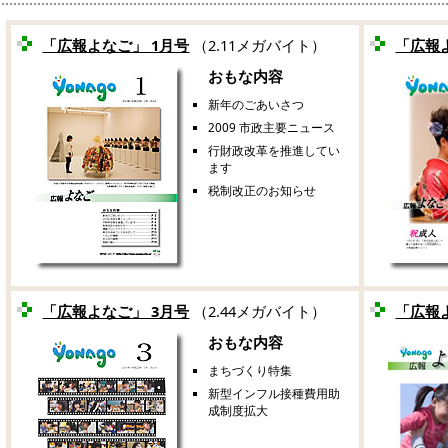
「広報よなご」 1月号
（2.11メガバイト）
「広報
おもな内容
新年のごあいさつ
2009 市政主要ニュース
行財政改革を推進してい
ます
税制改正のお知らせ
「広報よなご」 3月号
（2.44メガバイト）
「広報
おもな内容
まちづくり特集
新型インフル接種費用助
成制度拡大