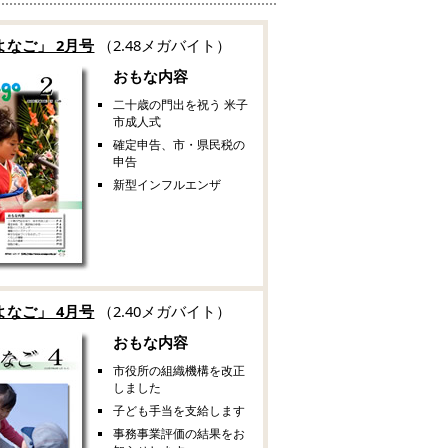
よなご」 2月号
（2.48メガバイト）
おもな内容
二十歳の門出を祝う 米子
市成人式
確定申告、市・県民税の
申告
新型インフルエンザ
よなご」 4月号
（2.40メガバイト）
おもな内容
市役所の組織機構を改正
しました
子ども手当を支給します
事務事業評価の結果をお