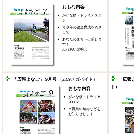
おもな内容
がいな祭・トライアスロ
ン
青少年の健全育成をめざ
して
あなたのまちへ出張しま
す！
ふれあい説明会
「広報よなご」 9月号
（2.69メガバイト）
「広報よ
ト）
おもな内容
がいな祭・トライア
スロン
市職員の給与などを
お知らせします