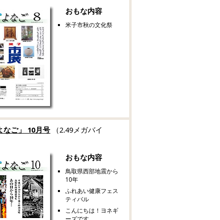
おもな内容
米子市秋の文化祭
なご」 10月号
（2.49メガバイ
おもな内容
鳥取県西部地震から
10年
ふれあい健康フェス
ティバル
こんにちは！ヨネギ
ーズです。