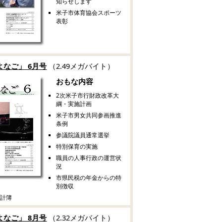
知らせします
米子市体育協会スポーツ
表彰
よなご」 6月号
（2.49メガバイト）
おもな内容
2次米子市行財政改革大
綱・実施計画
米子市男女共同参画推進
条例
参議院議員通常選挙
特別保育の実施
職員の人事行政の運営状
況
市県民税の年金からの特
別徴収
家計簿
よなご」 8月号
（2.32メガバイト）