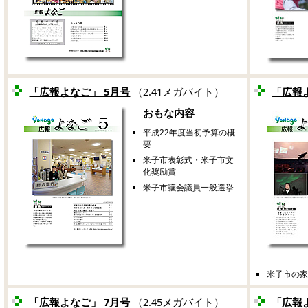
「広報よなご」 5月号
（2.41メガバイト）
「広報
おもな内容
平成22年度当初予算の概
要
米子市表彰式・米子市文
化奨励賞
米子市議会議員一般選挙
米子市の
「広報よなご」 7月号
（2.45メガバイト）
「広報