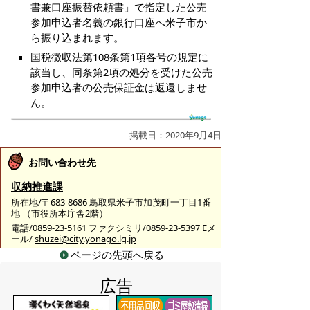
書兼口座振替依頼書」で指定した公売
参加申込者名義の銀行口座へ米子市か
ら振り込まれます。
国税徴収法第108条第1項各号の規定に
該当し、同条第2項の処分を受けた公売
参加申込者の公売保証金は返還しませ
ん。
掲載日：2020年9月4日
お問い合わせ先
収納推進課
所在地/〒683-8686 鳥取県米子市加茂町一丁目1番
地 （市役所本庁舎2階）
電話/0859-23-5161 ファクシミリ/0859-23-5397 Eメ
ール/
shuzei@city.yonago.lg.jp
ページの先頭へ戻る
広告