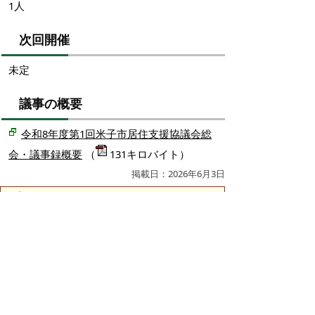
1人
次回開催
未定
議事の概要
令和8年度第1回米子市居住支援協議会総
会・議事録概要
（
131キロバイト）
掲載日：2026年6月3日
お問い合わせ先
住宅政策課
所在地/〒683-8686 鳥取県米子市糀町一丁目160
（糀町庁舎（西部総合事務所3号館）1階）
空き家・空き地対策室
電話番号/0859-23-5288 FAX/0859-23-5394
市営住宅担当
電話番号/0859-23-5263 FAX/0859-23-5394
E-mail/
jutakuseisaku@city.yonago.lg.jp