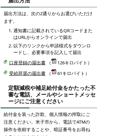
届出方法
届出方法は、次の2通りからお選びいただけ
ます。
通知書に記載されているQRコードまた
はURLからオンラインで届出
以下のリンクから申請様式をダウンロ
ードし、必要事項を記入して届出
口座登録の届出書
（
126キロバイト）
受給辞退の届出書
（
61キロバイト）
定額減税や補足給付金をかたった不
審な電話、メールやショートメッセ
ージにご注意ください
給付金を装った詐欺、個人情報の搾取にご
注意ください。米子市から、電話でATMの
操作を依頼することや、暗証番号をお尋ね