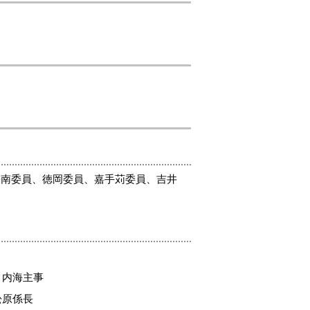
松南委員、徳岡委員、嘉手苅委員、吉井
、内海主事
松原係長