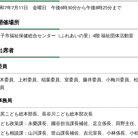
和7年7月11日 金曜日 午後6時30分から午後8時25分まで
開催場所
米子市福祉保健総合センター（ふれあいの里）4階 福祉団体活動室
出席者
委員
木委員、上村委員、稲葉委員、室委員、藤井委員、小梅川委員、
員
事務局
瀬尻こども総本部長、長谷川こども総本部次長
こども政策課：永榮課長、國谷担当課長補佐、足立係長、田野主任
こども相談課：山川課長、世山課長補佐、吉元室長、小林係長、小