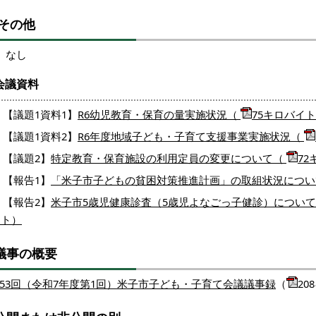
その他
なし
会議資料
【議題1資料1】
R6幼児教育・保育の量実施状況（
75
キロバイト
【議題1資料2】
R6年度地域子ども・子育て支援事業実施状況（
【議題2】
特定教育・保育施設の利用定員の変更について（
72
【報告1】
「米子市子どもの貧困対策推進計画」の取組状況につ
【報告2】
米子市5歳児健康診査（5歳児よなごっ子健診）につい
イト）
議事の概要
53回（令和7年度第1回）米子市子ども・子育て会議議事録
（
20