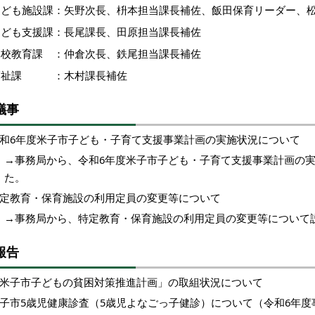
こども施設課：矢野次長、枡本担当課長補佐、飯田保育リーダー、
こども支援課：長尾課長、田原担当課長補佐
学校教育課 ：仲倉次長、鉄尾担当課長補佐
福祉課 ：木村課長補佐
議事
和6年度米子市子ども・子育て支援事業計画の実施状況について
→事務局から、令和6年度米子市子ども・子育て支援事業計画の
た。
定教育・保育施設の利用定員の変更等について
→事務局から、
特定教育・保育施設の利用定員の変更等
について
報告
米子市子どもの貧困対策推進計画」の取組状況について
子市5歳児健康診査（5歳児よなごっ子健診）について（令和6年度