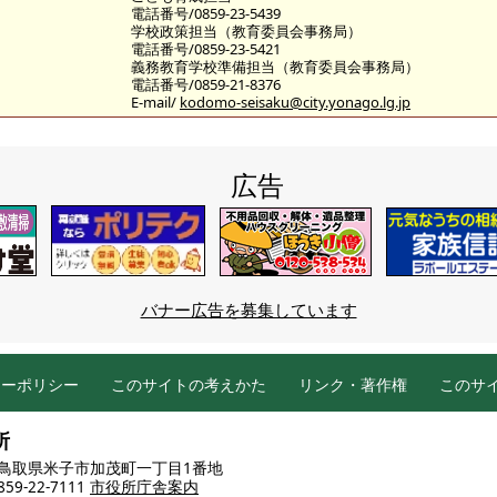
電話番号/0859-23-5439
学校政策担当（教育委員会事務局）
電話番号/0859-23-5421
義務教育学校準備担当（教育委員会事務局）
電話番号/0859-21-8376
E-mail/
kodomo-seisaku@city.yonago.lg.jp
広告
バナー広告を募集しています
シーポリシー
このサイトの考えかた
リンク・著作権
このサ
所
86 鳥取県米子市加茂町一丁目1番地
9-22-7111
市役所庁舎案内