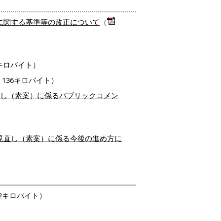
に関する基準等の改正について
（
9キロバイト）
136キロバイト）
直し（素案）に係るパブリックコメン
見直し（素案）に係る今後の進め方に
72キロバイト）