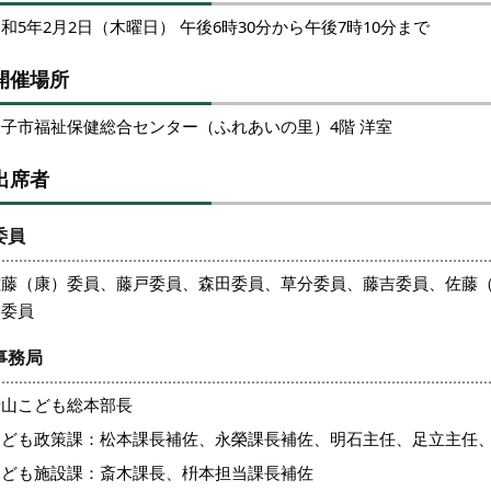
和5年2月2日（木曜日） 午後6時30分から午後7時10分まで
開催場所
米子市福祉保健総合センター（ふれあいの里）4階 洋室
出席者
委員
佐藤（康）委員、藤戸委員、森田委員、草分委員、藤吉委員、佐藤
田委員
事務局
景山こども総本部長
こども政策課：松本課長補佐、永榮課長補佐、明石主任、足立主任
こども施設課：斎木課長、枡本担当課長補佐