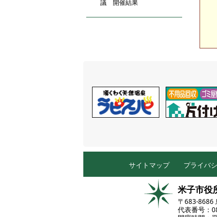
議 開催結果
サイトマップ
プライバ
米子市役
〒683-86
代表番号：085