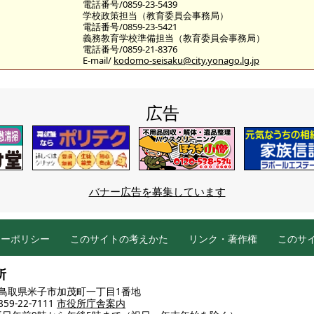
電話番号/0859-23-5439
学校政策担当（教育委員会事務局）
電話番号/0859-23-5421
義務教育学校準備担当（教育委員会事務局）
電話番号/0859-21-8376
E-mail/
kodomo-seisaku@city.yonago.lg.jp
広告
バナー広告を募集しています
シーポリシー
このサイトの考えかた
リンク・著作権
このサ
所
86 鳥取県米子市加茂町一丁目1番地
9-22-7111
市役所庁舎案内