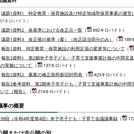
会議資料
議題1資料1 特定教育・保育施設及び特定地域型保育事業の運営
57キロバイト）
議題1資料2 各基準における改正点一覧
（
692キロバイト）
議題1資料3 改正後の基準（案）（改正該当部分のみ）
（
18
報告1資料 特定教育・保育施設の利用定員の変更等について
（
報告2資料1 第2期米子市子ども・子育て支援事業計画の中間見
トの実施について
（
137キロバイト）
報告2資料2 素案の修正箇所新旧対照表
（
423キロバイト）
報告2参考資料 第2期米子市子ども・子育て支援事業計画の中間
ついて（報告）
（
214キロバイト）
議事の概要
第39回（令和4年度第4回）米子市子ども・子育て会議議事録
（
1
公開または非公開の別