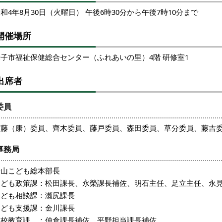
和4年8月30日（火曜日） 午後6時30分から午後7時10分まで
開催場所
米子市福祉保健総合センター（ふれあいの里）4階 研修室1
出席者
委員
佐藤（康）委員、齊木委員、藤戸委員、森田委員、草分委員、藤吉
事務局
景山こども総本部長
こども政策課：松田課長、永榮課長補佐、明石主任、足立主任、永
こども相談課：瀬尻課長
こども支援課：金川課長
学校教育課 ：仲倉課長補佐、平野担当課長補佐