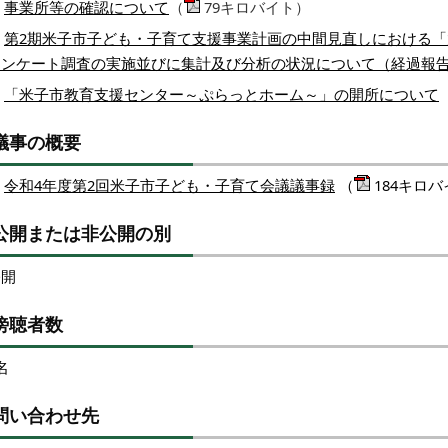
事業所等の確認について
（
79キロバイト）
第2期米子市子ども・子育て支援事業計画の中間見直しにおける
アンケート調査の実施並びに集計及び分析の状況について（経過報
「米子市教育支援センター～ぷらっとホーム～」の開所について
議事の概要
令和4年度第2回米子市子ども・子育て会議議事録
（
184キロ
公開または非公開の別
公開
傍聴者数
名
問い合わせ先