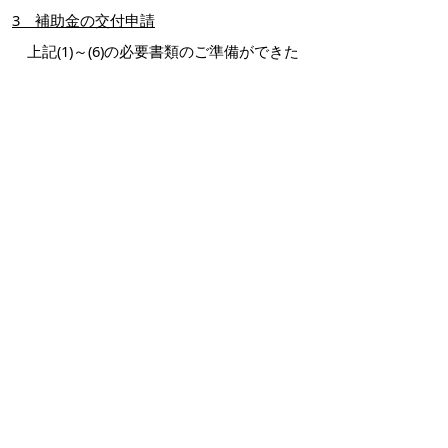
3 補助金の交付申請
上記(1)～(6)の必要書類のご準備ができた
ら、電子申請または長寿社会課窓口で申請
をしてください。
(1) 電子申請
電子申請の場合は、下記のリンクより申
請をしてください。
必要書類については、写真画像またはス
クリーンショット画像などを添付できるよ
うにご準備ください。
…
電子申請（とっとり電子申
請サービス）
(2) 長寿社会課窓口での申請
長寿社会課窓口
（
米子市加茂町1丁目1番
地 米子市役所1階
）までお越しください。