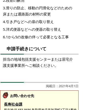
2.段差の解消
3.滑りの防止、移動の円滑化などのための
床または通路面の材料の変更
4.引き戸などへの扉の取り替え
5.洋式便器などへの便器の取り替え
6.1から5の改修の伴って必要となる工事
申請手続きについて
担当の地域包括支援センターまたは居宅介
護支援事業所へご相談ください。
掲載日：2021年4月1日
お問い合わせ先
長寿社会課
所在地/〒683-8686 鳥取県米子市加茂町1丁目1番地