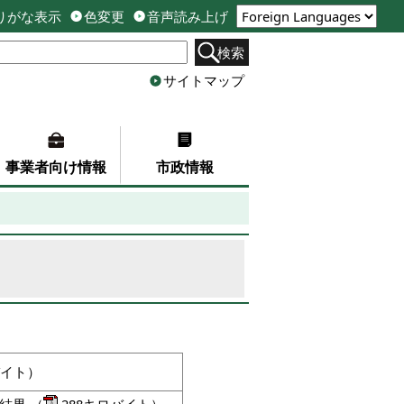
りがな表示
色変更
音声読み上げ
検索
サイトマップ
事業者向け情報
市政情報
バイト）
結果
（
288キロバイト）