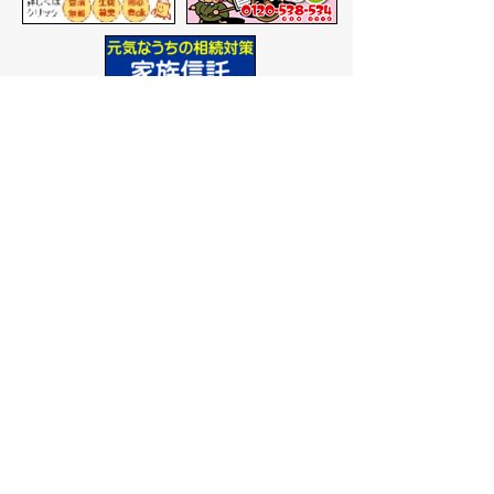
バナー広告を募集しています
サイトマップ
プライバシーポリシー
このサイトの考えかた
リンク・著作権
このサイトの使いかた
問い合わせ
米子市役所
〒683-8686 鳥取県米子市加
茂町一丁目1番地
代表番号：0859-22-7111
市
役所庁舎案内
開庁時間：
平日午前9時から
午後5時まで
（祝日、年末年
始を除く）