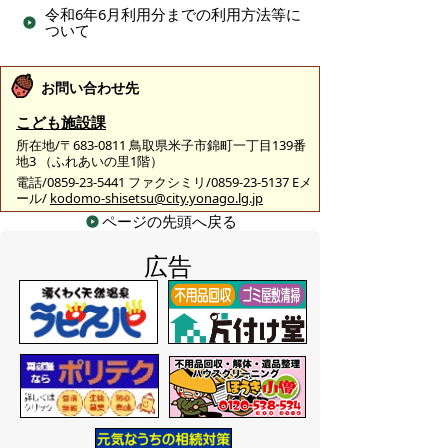
令和6年6月利用分までの利用方法等に
ついて
お問い合わせ先
こども施設課
所在地/〒683-0811 鳥取県米子市錦町一丁目139番
地3 （ふれあいの里1階）
電話/0859-23-5441 ファクシミリ/0859-23-5137 Eメ
ール/
kodomo-shisetsu@city.yonago.lg.jp
ページの先頭へ戻る
広告