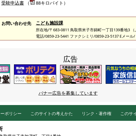
受験申込書
（
88キロバイト）
こども施設課
お問い合わせ先
所在地/〒683-0811 鳥取県米子市錦町一丁目139番地3
電話/0859-23-5441 ファクシミリ/0859-23-5137 Eメール/
広告
バナー広告を募集しています
シーポリシー
このサイトの考えかた
リンク・著作権
このサ
所