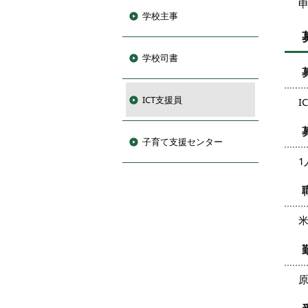
申
学校主事
学校司書
ICT支援員
I
子育て支援センター
1