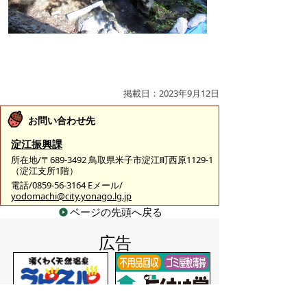
掲載日：2023年9月12日
お問い合わせ先
淀江振興課
所在地/〒689-3492 鳥取県米子市淀江町西原1129-1
（淀江支所1階）
電話/0859-56-3164 Eメール/
yodomachi@city.yonago.lg.jp
ページの先頭へ戻る
広告