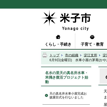
くらし・手続き
子育て・教育
トップ
市の組織
淀江支所
淀
6月9日(金曜日) 水車小屋の茅葺(か
名水の里天の真名井水車・
米搗き復活プロジェクト始
動
天
天の真名井水車小屋完成お
披露目式を行ないました