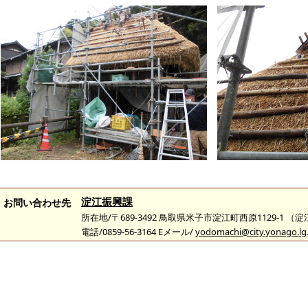
淀江振興課
お問い合わせ先
所在地/〒689-3492 鳥取県米子市淀江町西原1129-1 （
電話/0859-56-3164 Eメール/
yodomachi@city.yonago.lg.