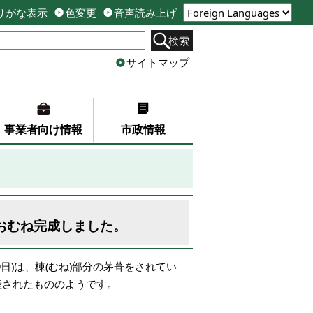
りがな表示
色変更
音声読み上げ
検索
サイトマップ
事業者向け情報
市政情報
おおむね完成しました。
日)は、棟(むね)部分の茅葺をされてい
産されたもののようです。