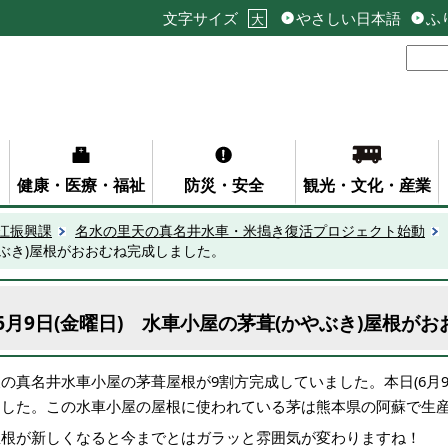
文字サイズ
やさしい日本語
ふ
大
健康・医療・福祉
防災・安全
観光・文化・産業
江振興課
名水の里天の真名井水車・米搗き復活プロジェクト始動
やぶき)屋根がおおむね完成しました。
6月9日(金曜日) 水車小屋の茅葺(かやぶき)屋根が
の真名井水車小屋の茅葺屋根が9割方完成していました。本日(6月9
ました。この水車小屋の屋根に使われている茅は熊本県の阿蘇で生
屋根が新しくなると今までとはガラッと雰囲気が変わりますね！