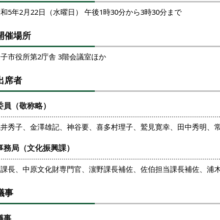
和5年2月22日（水曜日） 午後1時30分から3時30分まで
開催場所
子市役所第2庁舎 3階会議室ほか
出席者
委員（敬称略）
浅井秀子、金澤雄記、神谷要、喜多村理子、鷲見寛幸、田中秀明、
事務局（文化振興課）
原課長、中原文化財専門官、濵野課長補佐、佐伯担当課長補佐、浦
議事
議事