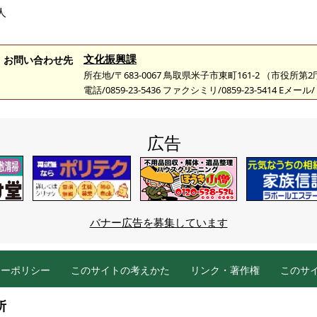
人
文化振興課
お問い合わせ先
所在地/〒683-0067 鳥取県米子市東町161-2 （市役所第
電話/0859-23-5436 ファクシミリ/0859-23-5414 Eメール/
広告
バナー広告を募集しています
シーポリシー
このサイトの考えかた
リンク・著作権
このサ
所