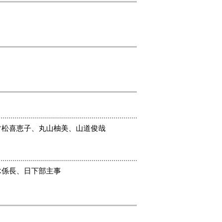
常松喜恵子、丸山柚美、山道俊哉
木係長、日下部主事