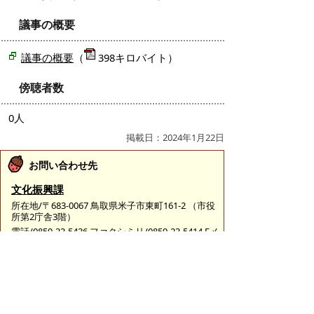
議事の概要
議事の概要
（
398キロバイト）
傍聴者数
0人
掲載日：2024年1月22日
お問い合わせ先
文化振興課
所在地/〒683-0067 鳥取県米子市東町161-2 （市役
所第2庁舎3階）
電話/0859-23-5436 ファクシミリ/0859-23-5414 Eメ
ール/
bunka@city.yonago.lg.jp
ページの先頭へ戻る
広告