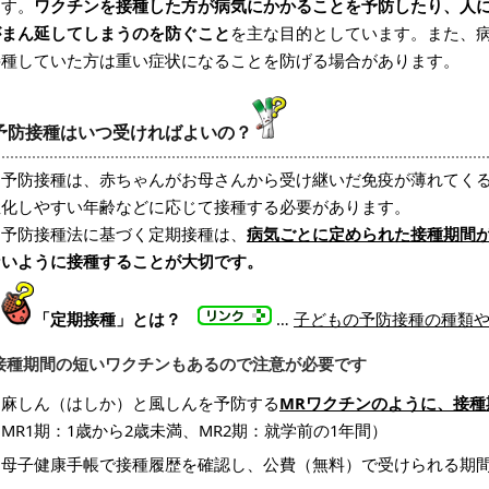
ます。
ワクチンを接種した方が病気にかかることを予防したり、人
がまん延してしまうのを防ぐこと
を主な目的としています。また、
接種していた方は重い症状になることを防げる場合があります。
予防接種はいつ受ければよいの？
予防接種は、赤ちゃんがお母さんから受け継いだ免疫が薄れてくる
症化しやすい年齢などに応じて接種する必要があります。
予防接種法に基づく定期接種は、
病気ごとに定められた接種期間
ないように接種することが大切です。
「定期接種」とは？
…
子どもの予防接種の種類
接種期間の短いワクチンもあるので注意が必要です
麻しん（はしか）と風しんを予防する
MRワクチンのように、接
MR1期：1歳から2歳未満、MR2期：就学前の1年間）
母子健康手帳で接種履歴を確認し、公費（無料）で受けられる期間