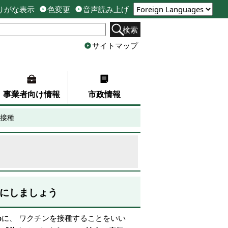
りがな表示
色変更
音声読み上げ
検索
サイトマップ
事業者向け情報
市政情報
接種
にしましょう
め
に、 ワクチンを接種することをいい