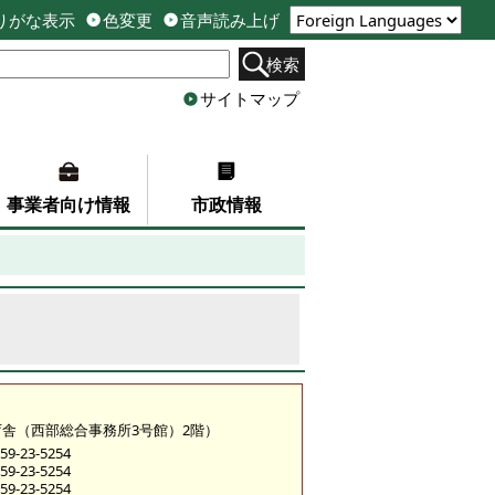
りがな表示
色変更
音声読み上げ
検索
サイトマップ
事業者向け情報
市政情報
糀町庁舎（西部総合事務所3号館）2階）
9-23-5254
9-23-5254
9-23-5254