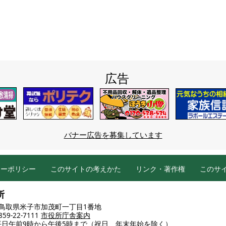
広告
バナー広告を募集しています
シーポリシー
このサイトの考えかた
リンク・著作権
このサ
所
86 鳥取県米子市加茂町一丁目1番地
9-22-7111
市役所庁舎案内
平日午前9時から午後5時まで
（祝日、年末年始を除く）