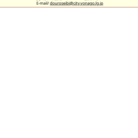
E-mail/
douroseibi@city.yonago.lg.jp