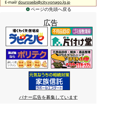
E-mail/
douroseibi@city.yonago.lg.jp
ページの先頭へ戻る
広告
バナー広告を募集しています
サイトマップ
プライバシーポリシー
このサイトの考えかた
リンク・著作権
このサイトの使いかた
問い合わせ