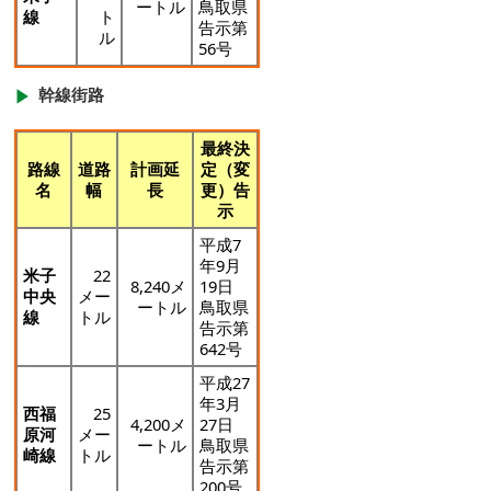
ートル
鳥取県
線
ト
告示第
ル
56号
幹線街路
最終決
路線
道路
計画延
定（変
名
幅
長
更）告
示
平成7
年9月
米子
22
8,240メ
19日
中央
メー
ートル
鳥取県
線
トル
告示第
642号
平成27
年3月
西福
25
4,200メ
27日
原河
メー
ートル
鳥取県
崎線
トル
告示第
200号