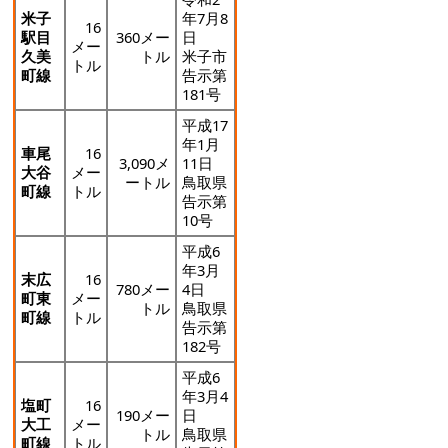
米子
年7月8
16
駅目
360メー
日
メー
久美
トル
米子市
トル
町線
告示第
181号
平成17
年1月
車尾
16
3,090メ
11日
大谷
メー
ートル
鳥取県
町線
トル
告示第
10号
平成6
年3月
末広
16
780メー
4日
町東
メー
トル
鳥取県
町線
トル
告示第
182号
平成6
年3月4
塩町
16
190メー
日
大工
メー
トル
鳥取県
町線
トル