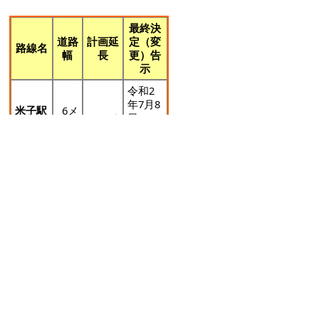
最終決
道路
計画延
定（変
路線名
幅
長
更）告
示
令和2
年7月8
米子駅
6メ
140メ
日
南北自
ート
ートル
米子市
由通路
ル
告示第
181号
淀江都市計画区域
… 10路線：27,510メートル
自動車専用道路
最終決
道
路線
計画延
定（変
路
名
長
更）告
幅
示