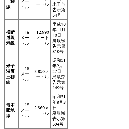
三柳
メー
ートル
米子市
線
トル
告示第
54号
平成18
年11月
横断
18
12,990
10日
道境
メー
メート
鳥取県
港線
トル
ル
告示第
810号
昭和51
米子
年2月
18
港両
2,850メ
27日
メー
三柳
ートル
鳥取県
トル
線
告示第
149号
昭和51
年8月3
青木
18
2,360メ
日
団地
メー
ートル
鳥取県
線
トル
告示第
594号