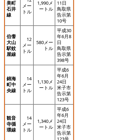
美町
1,990メ
11日
メー
石井
ートル
鳥取県
トル
線
告示第
10号
平成30
伯耆
年6月8
12
大山
580メー
日
メー
駅蚊
トル
鳥取県
トル
屋線
告示第
398号
平成6
年6月
錦海
14
1,130メ
24日
町中
メー
ートル
米子市
央線
トル
告示第
123号
平成6
年6月
観音
14
1,340メ
24日
寺循
メー
ートル
米子市
環線
トル
告示第
123号