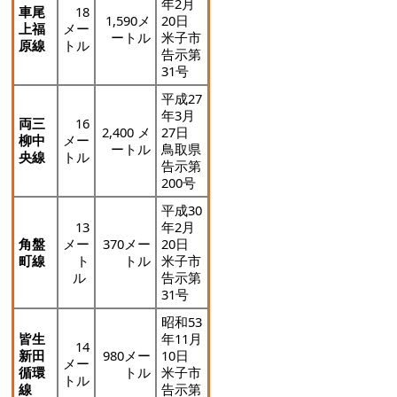
年2月
車尾
18
1,590メ
20日
上福
メー
ートル
米子市
原線
トル
告示第
31号
平成27
年3月
両三
16
2,400 メ
27日
柳中
メー
ートル
鳥取県
央線
トル
告示第
200号
平成30
13
年2月
角盤
メー
370メー
20日
町線
ト
トル
米子市
ル
告示第
31号
昭和53
皆生
年11月
14
新田
980メー
10日
メー
循環
トル
米子市
トル
線
告示第