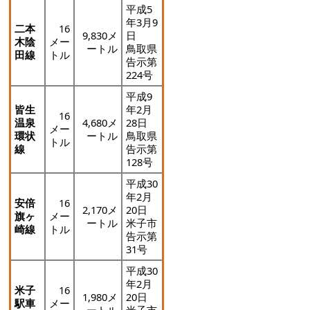
平成5
年3月9
二本
16
9,830メ
日
木陰
メー
ートル
鳥取県
田線
トル
告示第
224号
平成9
皆生
年2月
16
温泉
4,680メ
28日
メー
環状
ートル
鳥取県
トル
線
告示第
128号
平成30
年2月
安倍
16
2,170メ
20日
旗ヶ
メー
ートル
米子市
崎線
トル
告示第
31号
平成30
年2月
米子
16
1,980メ
20日
駅車
メー