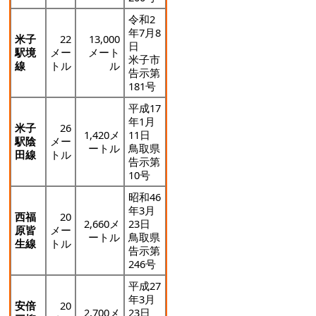
令和2
年7月8
米子
22
13,000
日
駅境
メー
メート
米子市
線
トル
ル
告示第
181号
平成17
年1月
米子
26
1,420メ
11日
駅陰
メー
ートル
鳥取県
田線
トル
告示第
10号
昭和46
年3月
西福
20
2,660メ
23日
原皆
メー
ートル
鳥取県
生線
トル
告示第
246号
平成27
年3月
安倍
20
2,700メ
23日