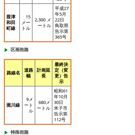
平成27
年5月
葭津
15
2,300 メ
22日
和田
メー
ートル
鳥取県
町線
トル
告示第
365号
区画街路
最終決
道路
計画延
定（変
路線名
幅
長
更）告
示
昭和61
年10月
9メ
680メ
30日
堀川線
ート
ートル
米子市
ル
告示第
112号
特殊街路