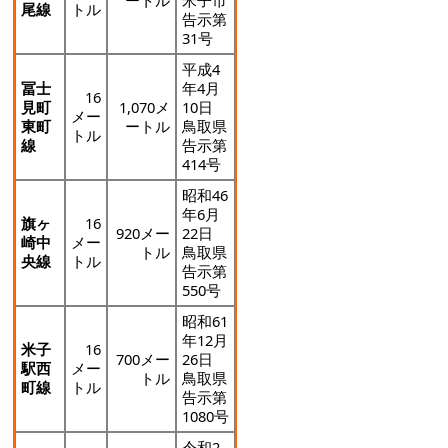
ートル
米子市
尾線
トル
告示第
31号
平成4
冨士
年4月
16
見町
1,070メ
10日
メー
東町
ートル
鳥取県
トル
線
告示第
414号
昭和46
年6月
旗ヶ
16
920メー
22日
崎中
メー
トル
鳥取県
央線
トル
告示第
550号
昭和61
年12月
米子
16
700メー
26日
駅西
メー
トル
鳥取県
町線
トル
告示第
1080号
令和2