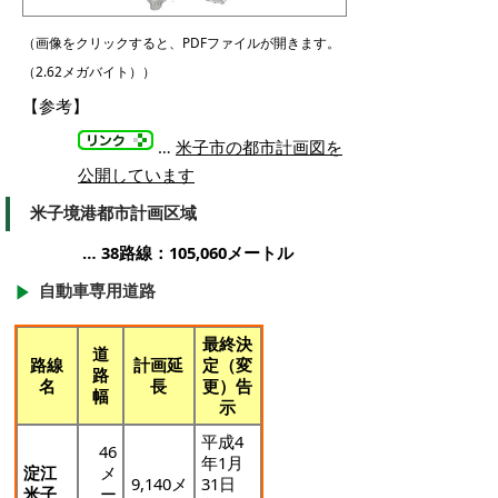
（画像をクリックすると、PDFファイルが開きます。
（2.62メガバイト））
【参考】
…
米子市の都市計画図を
公開しています
米子境港都市計画区域
… 38路線：105,060メートル
自動車専用道路
最終決
道
路線
計画延
定（変
路
名
長
更）告
幅
示
平成4
46
年1月
淀江
メ
9,140メ
31日
米子
ー