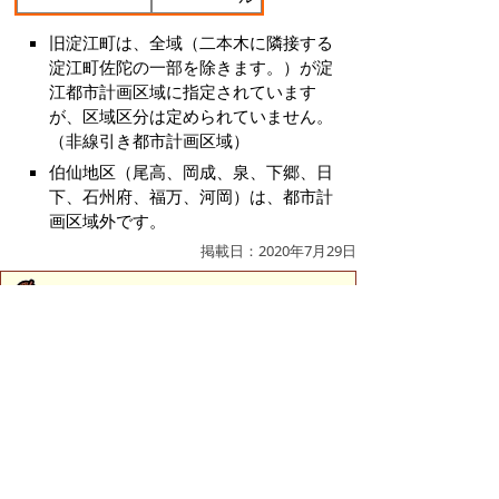
旧淀江町は、全域（二本木に隣接する
淀江町佐陀の一部を除きます。）が淀
江都市計画区域に指定されています
が、区域区分は定められていません。
（非線引き都市計画区域）
伯仙地区（尾高、岡成、泉、下郷、日
下、石州府、福万、河岡）は、都市計
画区域外です。
掲載日：2020年7月29日
お問い合わせ先
都市創造課
所在地/〒683-8686 鳥取県米子市加茂町1丁目1番地
（市役所本庁舎4階）
都市計画に関すること
電話番号/0859-23-5292
FAX/0859-23-5392
都市政策に関すること
電話番号/0859-23-5353
FAX/0859-23-5392
E-mail/
toshisouzou@city.yonago.lg.jp
ページの先頭へ戻る