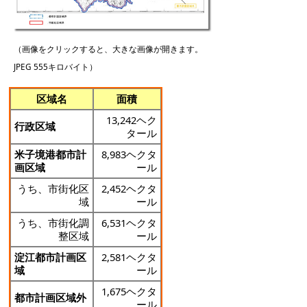
（画像をクリックすると、大きな画像が開きます。
JPEG 555キロバイト）
区域名
面積
13,242ヘク
行政区域
タール
米子境港都市計
8,983ヘクタ
画区域
ール
うち、市街化区
2,452ヘクタ
域
ール
うち、市街化調
6,531ヘクタ
整区域
ール
淀江都市計画区
2,581ヘクタ
域
ール
1,675ヘクタ
都市計画区域外
ール