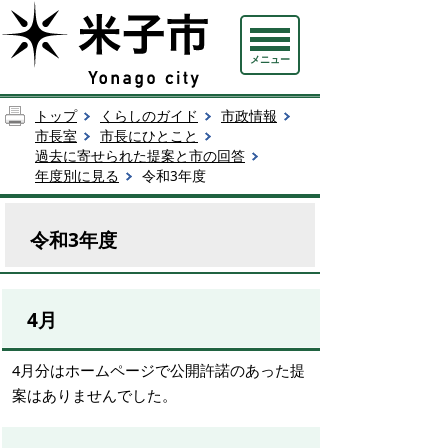
メニュー
トップ
くらしのガイド
市政情報
市長室
市長にひとこと
過去に寄せられた提案と市の回答
年度別に見る
令和3年度
令和3年度
4月
4月分はホームページで公開許諾のあった提
案はありませんでした。