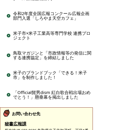
令和2年度全国広報コンクール広報企画
部門入選「しろやま天空カフェ」
米子市×米子工業高等専門学校 連携プロ
ジェクト
鳥取マガジンと「市政情報等の発信に関
する連携協定」を締結しました
米子のブランドブック「できる！米子
市」を制作しました！
「Official髭男dism 紅白歌合戦出場おめ
でとう！」懸垂幕を掲出しました
お問い合わせ先
秘書広報課