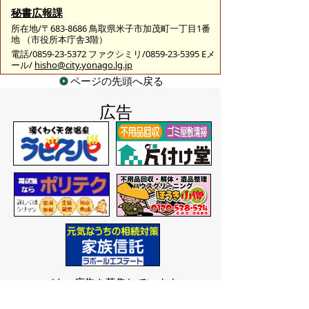
秘書広報課
所在地/〒683-8686 鳥取県米子市加茂町一丁目1番
地 （市役所本庁舎3階）
電話/0859-23-5372 ファクシミリ/0859-23-5395 Eメ
ール/
hisho@city.yonago.lg.jp
ページの先頭へ戻る
広告
バナー広告を募集しています