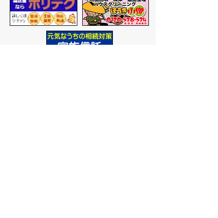
バナー広告を募集しています
サイトマップ
プライバシーポリシー
このサイトの考えかた
リンク・著作権
このサイトの使いかた
問い合わせ
米子市役所
〒683-8686 鳥取県米子市加
茂町一丁目1番地
代表番号：0859-22-7111
市
役所庁舎案内
開庁時間：
平日午前9時から
午後5時まで
（祝日、年末年
始を除く）