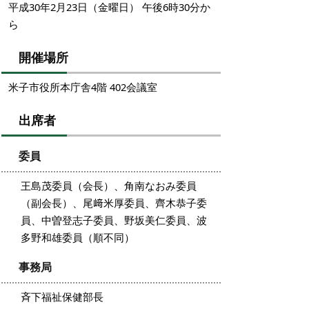
平成30年2月23日（金曜日） 午後6時30分か
ら
開催場所
米子市役所本庁舎4階 402会議室
出席者
委員
王島茂委員（会長）、角南なおみ委員
（副会長）、尾﨑米厚委員、齊木恭子委
員、中曽登志子委員、野坂美仁委員、波
多野和雄委員（順不同）
事務局
斉下福祉保健部長