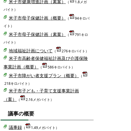
米子市健康増進計画（素案）
（
1.8メガ
バイト）
米子市母子保健計画（概要）
（
94キロバ
イト）
米子市母子保健計画（素案）
（
791キロ
バイト）
地域福祉計画について
（
276キロバイト）
米子市高齢者保健福祉計画及び介護保険
事業計画（概要）
（
586キロバイト）
米子市障がい者支援プラン（概要）
（
218キロバイト）
米子市子ども・子育て支援事業計画
（案）
（
2.16メガバイト）
議事の概要
議事録
（
1.49メガバイト）