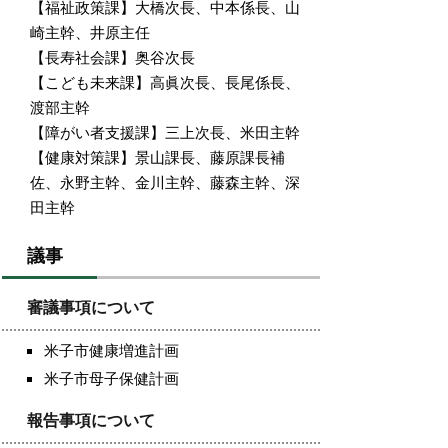
【福祉政策課】大橋次長、中本係長、山
崎主幹、井原主任
【長寿社会課】奥谷次長
【こども未来課】高眞次長、長尾係長、
渡部主幹
【障がい者支援課】三上次長、米田主幹
【健康対策課】景山課長、藤原課長補
佐、永野主幹、金川主幹、藤森主幹、深
田主幹
議事
審議事項について
米子市健康増進計画
米子市母子保健計画
報告事項について