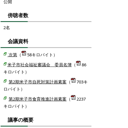
公開
傍聴者数
2名
会議資料
次第
（
58キロバイト）
米子市社会福祉審議会 委員名簿
（
86
キロバイト）
第2期米子市自死対策計画素案
（
703キ
ロバイト）
第2期米子市食育推進計画素案
（
2237
キロバイト）
議事の概要