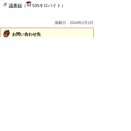
議事録
（
535キロバイト）
掲載日：2024年2月2日
お問い合わせ先
福祉政策課
所在地/〒683-0811 鳥取県米子市錦町一丁目139番
地3 （ふれあいの里2階）
福祉政策担当
電話番号/0859-23-5537
総合相談支援担当
電話番号/0859-21-8428
E-mail/
fukushiseisaku@city.yonago.lg.jp
ページの先頭へ戻る
広告