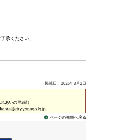
ご了承ください。
掲載日：2026年3月2日
（ふれあいの里3階）
kentai@city.yonago.lg.jp
ページの先頭へ戻る