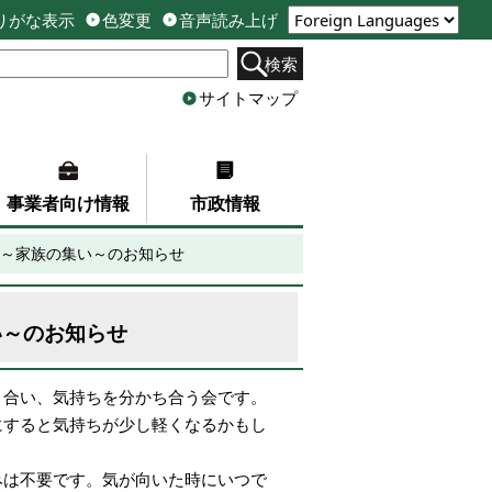
りがな表示
色変更
音声読み上げ
検索
サイトマップ
事業者向け情報
市政情報
～家族の集い～のお知らせ
い～のお知らせ
り合い、気持ちを分かち合う会です。
にすると気持ちが少し軽くなるかもし
みは不要です。気が向いた時にいつで