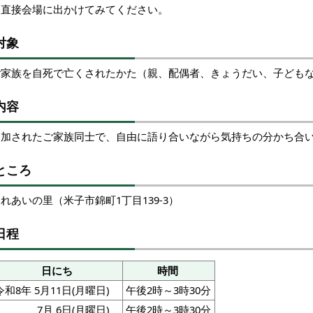
も直接会場に出かけてみてください。
対象
ご家族を自死で亡くされたかた（親、配偶者、きょうだい、子ども
内容
参加されたご家族同士で、自由に語り合いながら気持ちの分かち合
ところ
れあいの里（米子市錦町1丁目139-3）
日程
日にち
時間
令和8年 5月11日(月曜日)
午後2時～3時30分
7月 6日(月曜日)
午後2時～3時30分