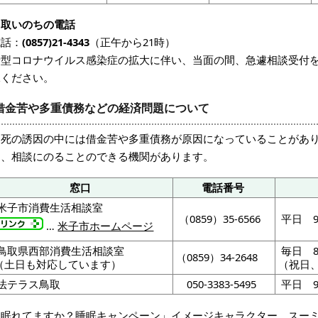
鳥取いのちの電話
電話：
(0857)21-4343
（正午から21時）
新型コロナウイルス感染症の拡大に伴い、当面の間、急遽相談受付
承ください。
借金苦や多重債務などの経済問題について
自死の誘因の中には借金苦や多重債務が原因になっていることがあ
も、相談にのることのできる機関があります。
窓口
電話番号
米子市消費生活相談室
（0859）35-6566
平日 9
…
米子市ホームページ
鳥取県西部消費生活相談室
毎日 8
（0859）34-2648
（土日も対応しています）
（祝日
法テラス鳥取
050-3383-5495
平日 9
「眠れてますか？睡眠キャンペーン」イメージキャラクター スー