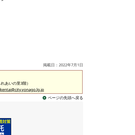
掲載日：2022年7月1日
（ふれあいの里3階）
kentai@city.yonago.lg.jp
ページの先頭へ戻る