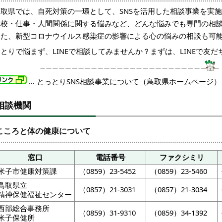
鳥取県では、自死対策の一環として、SNSを活用した相談事業を実
学校・仕事・人間関係に関する悩みなど、どんな悩みでも専門の相
また、新型コロナウイルス感染症の影響による心の悩みの相談も可
とりで悩まず、LINEで相談してみませんか？まずは、LINEで友だ
…
とっとりSNS相談事業について
（鳥取県ホームページ）
相談機関
こころと体の健康について
窓口
電話番号
ファクシミリ
米子市健康対策課
（0859）23-5452
（0859）23-5460
鳥取県立
（0857）21-3031
（0857）21-3034
精神保健福祉センター
西部総合事務所
（0859）31-9310
（0859）34-1392
米子保健所