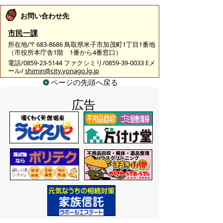
お問い合わせ先
市民一課
所在地/〒683-8686 鳥取県米子市加茂町1丁目1番地
（市役所本庁舎1階 1番から4番窓口）
電話/0859-23-5144 ファクシミリ/0859-39-0033 Eメ
ール/
shimin@city.yonago.lg.jp
ページの先頭へ戻る
広告