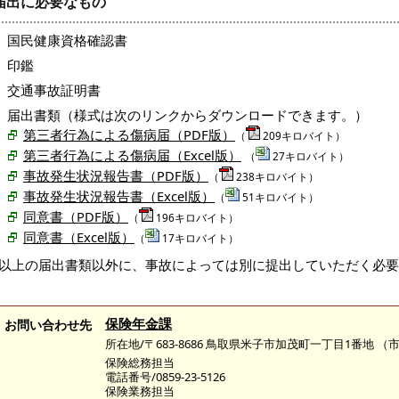
届出に必要なもの
国民健康資格確認書
印鑑
交通事故証明書
届出書類（様式は次のリンクからダウンロードできます。）
第三者行為による傷病届（PDF版）
（
209キロバイト）
第三者行為による傷病届（Excel版）
（
27キロバイト）
事故発生状況報告書（PDF版）
（
238キロバイト）
事故発生状況報告書（Excel版）
（
51キロバイト）
同意書（PDF版）
（
196キロバイト）
同意書（Excel版）
（
17キロバイト）
※以上の届出書類以外に、事故によっては別に提出していただく必
保険年金課
お問い合わせ先
所在地/〒683-8686 鳥取県米子市加茂町一丁目1番地 
保険総務担当
電話番号/0859-23-5126
保険業務担当