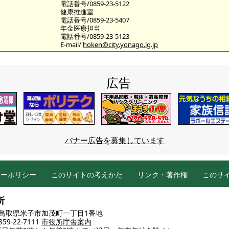
電話番号/0859-23-5122
健康推進室
電話番号/0859-23-5407
年金医療担当
電話番号/0859-23-5123
E-mail/
hoken@city.yonago.lg.jp
広告
バナー広告を募集しています
シーポリシー
このサイトの考えかた
リンク・著作権
このサ
所
86 鳥取県米子市加茂町一丁目1番地
9-22-7111
市役所庁舎案内