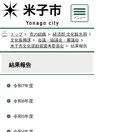
メニュー
トップ
市の組織
経済部 文化観光局
文化振興課
会議・協議会・審議会
米子市文化奨励賞選考委員会
結果報告
結果報告
令和7年度
令和6年度
令和5年度
令和4年度