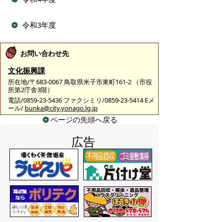
令和3年度
お問い合わせ先
文化振興課
所在地/〒683-0067 鳥取県米子市東町161-2 （市役
所第2庁舎3階）
電話/0859-23-5436 ファクシミリ/0859-23-5414 Eメ
ール/
bunka@city.yonago.lg.jp
ページの先頭へ戻る
広告