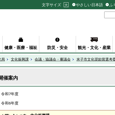
文字サイズ
やさしい日本語
ふ
大
健康・医療・福祉
防災・安全
観光・文化・産業
光局
文化振興課
会議・協議会・審議会
米子市文化奨励賞選考
開催案内
令和7年度
令和6年度