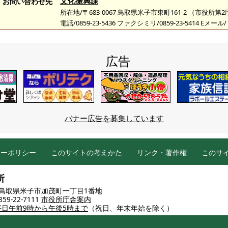
文化振興課
お問い合わせ先
所在地/〒683-0067 鳥取県米子市東町161-2 （市役所第
電話/0859-23-5436 ファクシミリ/0859-23-5414 Eメール/
広告
バナー広告を募集しています
シーポリシー
このサイトの考えかた
リンク・著作権
このサ
所
86 鳥取県米子市加茂町一丁目1番地
9-22-7111
市役所庁舎案内
平日午前9時から午後5時まで
（祝日、年末年始を除く）