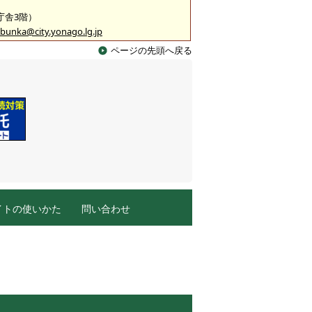
2庁舎3階）
bunka@city.yonago.lg.jp
ページの先頭へ戻る
イトの使いかた
問い合わせ