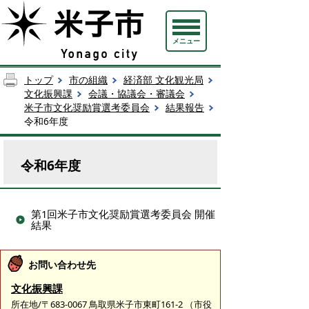
メニュー
トップ
市の組織
経済部 文化観光局
文化振興課
会議・協議会・審議会
米子市文化奨励賞選考委員会
結果報告
令和6年度
令和6年度
第1回米子市文化奨励賞選考委員会 開催
結果
お問い合わせ先
文化振興課
所在地/〒683-0067 鳥取県米子市東町161-2 （市役